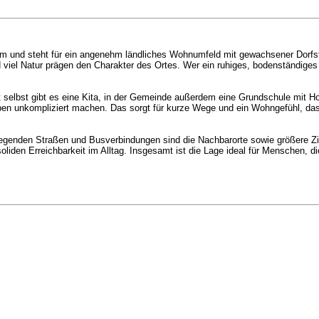
im und steht für ein angenehm ländliches Wohnumfeld mit gewachsener Dorfstr
d viel Natur prägen den Charakter des Ortes. Wer ein ruhiges, bodenständige
 selbst gibt es eine Kita, in der Gemeinde außerdem eine Grundschule mit Ho
ben unkompliziert machen. Das sorgt für kurze Wege und ein Wohngefühl, das
egenden Straßen und Busverbindungen sind die Nachbarorte sowie größere Ziel
oliden Erreichbarkeit im Alltag. Insgesamt ist die Lage ideal für Menschen,