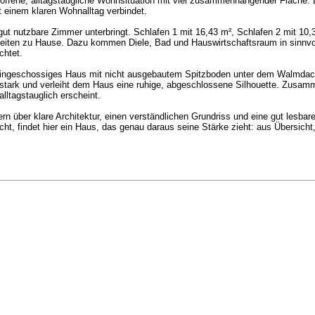
offene, alltagstaugliche Wohnsituation mit viel zusammenhängender Fläche. 
t einem klaren Wohnalltag verbindet.
ut nutzbare Zimmer unterbringt. Schlafen 1 mit 16,43 m², Schlafen 2 mit 10,
Arbeiten zu Hause. Dazu kommen Diele, Bad und Hauswirtschaftsraum in sinnvo
chtet.
in eingeschossiges Haus mit nicht ausgebautem Spitzboden unter dem Walmdach
stark und verleiht dem Haus eine ruhige, abgeschlossene Silhouette. Zusam
lltagstauglich erscheint.
ern über klare Architektur, einen verständlichen Grundriss und eine gut lesba
t, findet hier ein Haus, das genau daraus seine Stärke zieht: aus Übersich