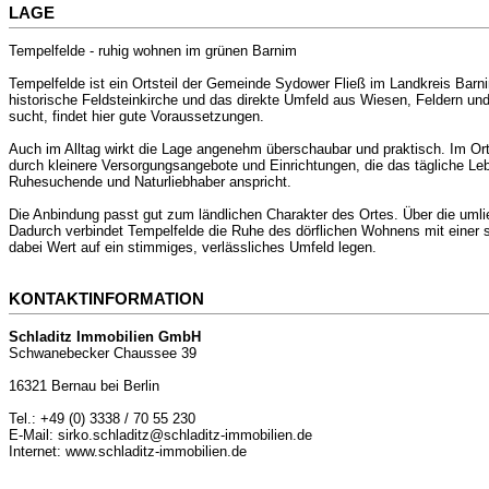
LAGE
Tempelfelde - ruhig wohnen im grünen Barnim
Tempelfelde ist ein Ortsteil der Gemeinde Sydower Fließ im Landkreis Barn
historische Feldsteinkirche und das direkte Umfeld aus Wiesen, Feldern un
sucht, findet hier gute Voraussetzungen.
Auch im Alltag wirkt die Lage angenehm überschaubar und praktisch. Im Ort
durch kleinere Versorgungsangebote und Einrichtungen, die das tägliche Le
Ruhesuchende und Naturliebhaber anspricht.
Die Anbindung passt gut zum ländlichen Charakter des Ortes. Über die umli
Dadurch verbindet Tempelfelde die Ruhe des dörflichen Wohnens mit einer s
dabei Wert auf ein stimmiges, verlässliches Umfeld legen.
KONTAKTINFORMATION
Schladitz Immobilien GmbH
Schwanebecker Chaussee 39
16321 Bernau bei Berlin
Tel.: +49 (0) 3338 / 70 55 230
E-Mail: sirko.schladitz@schladitz-immobilien.de
Internet: www.schladitz-immobilien.de