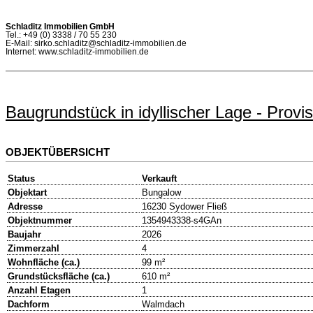
Schladitz Immobilien GmbH
Tel.: +49 (0) 3338 / 70 55 230
E-Mail: sirko.schladitz@schladitz-immobilien.de
Internet: www.schladitz-immobilien.de
Baugrundstück in idyllischer Lage - Provis
OBJEKTÜBERSICHT
Status
Verkauft
Objektart
Bungalow
Adresse
16230 Sydower Fließ
Objektnummer
1354943338-s4GAn
Baujahr
2026
Zimmerzahl
4
Wohnfläche (ca.)
99 m²
Grundstücksfläche (ca.)
610 m²
Anzahl Etagen
1
Dachform
Walmdach