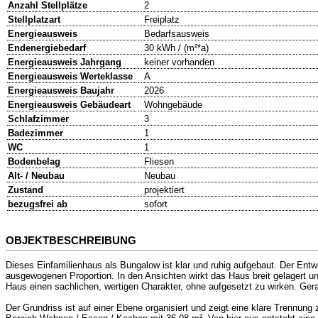
Anzahl Stellplätze
2
Stellplatzart
Freiplatz
Energieausweis
Bedarfsausweis
Endenergiebedarf
30 kWh / (m²*a)
Energieausweis Jahrgang
keiner vorhanden
Energieausweis Werteklasse
A
Energieausweis Baujahr
2026
Energieausweis Gebäudeart
Wohngebäude
Schlafzimmer
3
Badezimmer
1
WC
1
Bodenbelag
Fliesen
Alt- / Neubau
Neubau
Zustand
projektiert
bezugsfrei ab
sofort
OBJEKTBESCHREIBUNG
Dieses Einfamilienhaus als Bungalow ist klar und ruhig aufgebaut. Der En
ausgewogenen Proportion. In den Ansichten wirkt das Haus breit gelagert u
Haus einen sachlichen, wertigen Charakter, ohne aufgesetzt zu wirken. Ger
Der Grundriss ist auf einer Ebene organisiert und zeigt eine klare Trennu