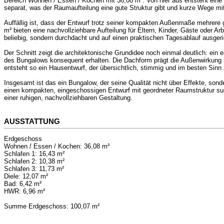
Bereich Wohnen / Essen / Kochen mit 36,08 m². Von hier aus entsteht eine 
separat, was der Raumaufteilung eine gute Struktur gibt und kurze Wege mi
Auffällig ist, dass der Entwurf trotz seiner kompakten Außenmaße mehrere g
m² bieten eine nachvollziehbare Aufteilung für Eltern, Kinder, Gäste oder 
beliebig, sondern durchdacht und auf einen praktischen Tagesablauf ausgeri
Der Schnitt zeigt die architektonische Grundidee noch einmal deutlich: e
des Bungalows konsequent erhalten. Die Dachform prägt die Außenwirkung 
entsteht so ein Hausentwurf, der übersichtlich, stimmig und im besten Sinn a
Insgesamt ist das ein Bungalow, der seine Qualität nicht über Effekte, sond
einen kompakten, eingeschossigen Entwurf mit geordneter Raumstruktur such
einer ruhigen, nachvollziehbaren Gestaltung.
AUSSTATTUNG
Erdgeschoss
Wohnen / Essen / Kochen: 36,08 m²
Schlafen 1: 16,43 m²
Schlafen 2: 10,38 m²
Schlafen 3: 11,73 m²
Diele: 12,07 m²
Bad: 6,42 m²
HWR: 6,96 m²
Summe Erdgeschoss: 100,07 m²