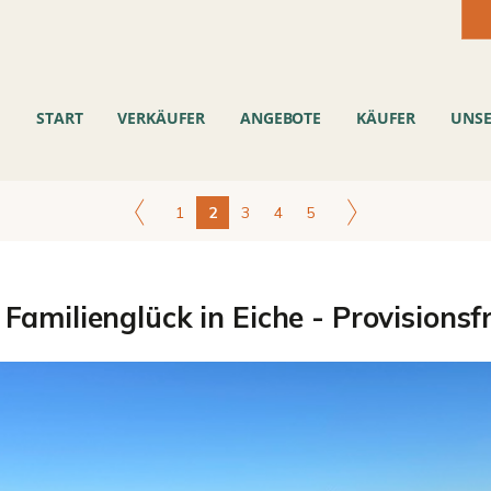
START
VERKÄUFER
ANGEBOTE
KÄUFER
UNSE
1
2
3
4
5
r Familienglück in Eiche - Provisions