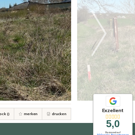
Exzellent
ock (
)
merken
drucken
5,0
Basierend auf
10 Google-Bewertungen