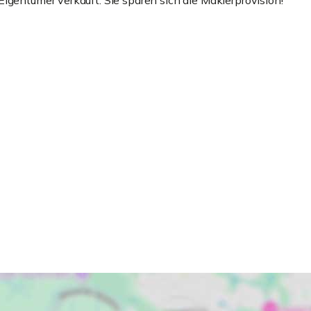
igentümer verkauft. Sie sparen sich die Maklerprovision!