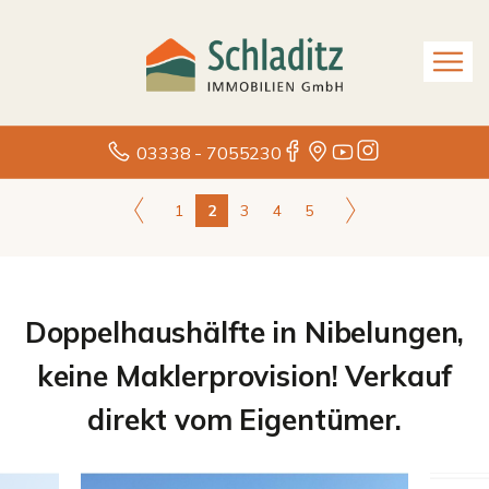
03338 - 7055230
1
2
3
4
5
Doppelhaushälfte in Nibelungen,
keine Maklerprovision! Verkauf
direkt vom Eigentümer.