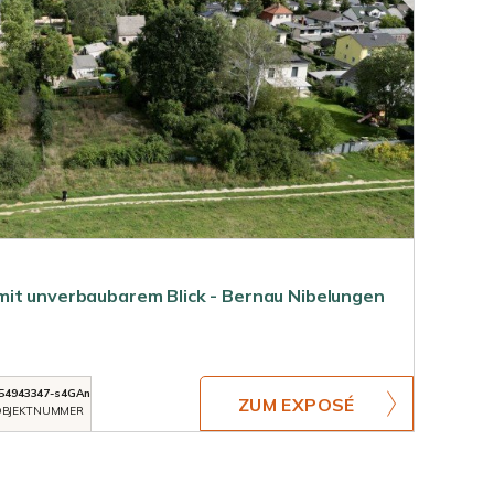
it unverbaubarem Blick - Bernau Nibelungen
54943347-s4GAn
ZUM EXPOSÉ
BJEKTNUMMER