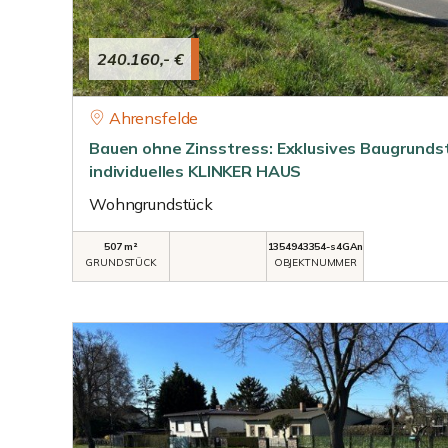
240.160,- €
Ahrensfelde
Bauen ohne Zinsstress: Exklusives Baugrundstü
individuelles KLINKER HAUS
Wohngrundstück
507 m²
1354943354-s4GAn
GRUNDSTÜCK
OBJEKTNUMMER