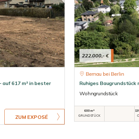
222.000,- €
Bernau bei Berlin
 auf 617 m² in bester
Ruhiges Baugrundstück m
Wohngrundstück
600 m²
13
GRUNDSTÜCK
O
ZUM EXPOSÉ