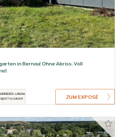
arten in Bernau! Ohne Abriss. Voll
ei!
54943321-s4GAn
ZUM EXPOSÉ
BJEKTNUMMER