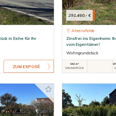
291.460,- €
Ahrensfelde
ck in Eiche für Ihr
Zinsfrei ins Eigenheim: Ih
vom Eigentümer!
Wohngrundstück
642 m²
13
ZUM EXPOSÉ
GRUNDSTÜCK
O