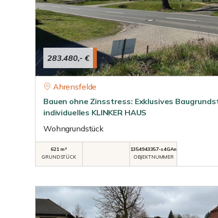
283.480,- €
Ahrensfelde
Bauen ohne Zinsstress: Exklusives Baugrundstü
individuelles KLINKER HAUS
Wohngrundstück
621 m²
1354943357-s4GAn
GRUNDSTÜCK
OBJEKTNUMMER