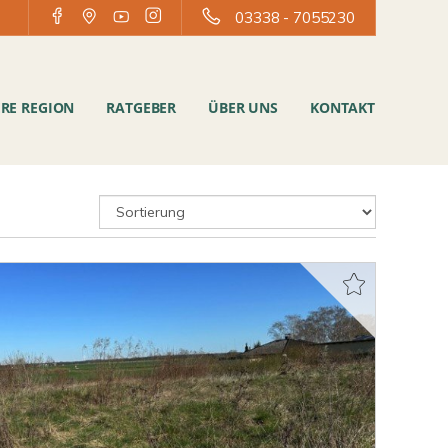
03338 - 7055230
RE REGION
RATGEBER
ÜBER UNS
KONTAKT