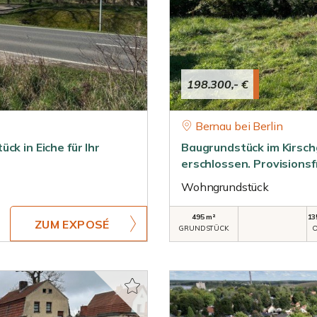
198.300,- €
Bernau bei Berlin
ck in Eiche für Ihr
Baugrundstück im Kirschg
erschlossen. Provisionsfr
Wohngrundstück
495 m²
13
ZUM EXPOSÉ
GRUNDSTÜCK
O