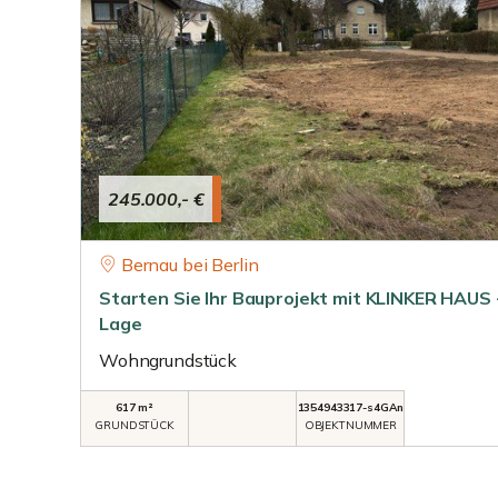
245.000,- €
Bernau bei Berlin
Starten Sie Ihr Bauprojekt mit KLINKER HAUS -
Lage
Wohngrundstück
617 m²
1354943317-s4GAn
GRUNDSTÜCK
OBJEKTNUMMER