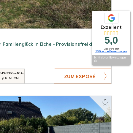
Exzellent
5,0
r Familienglück in Eiche - Provisionsfrei direkt
Basierend auf
10 Google-Bewertungen
Echtheit von Bewertungen
54943355-s4GAn
ZUM EXPOSÉ
BJEKTNUMMER