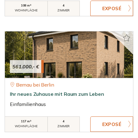
108 m²
4
WOHNFLÄCHE
ZIMMER
561.000,- €
Bernau bei Berlin
Ihr neues Zuhause mit Raum zum Leben
Einfamilienhaus
117 m²
4
WOHNFLÄCHE
ZIMMER