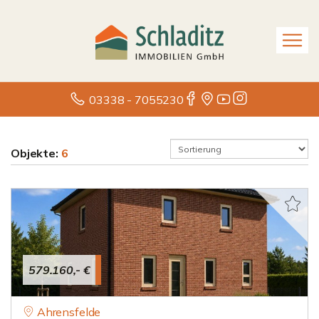
03338 - 7055230
Objekte:
6
579.160,- €
Ahrensfelde