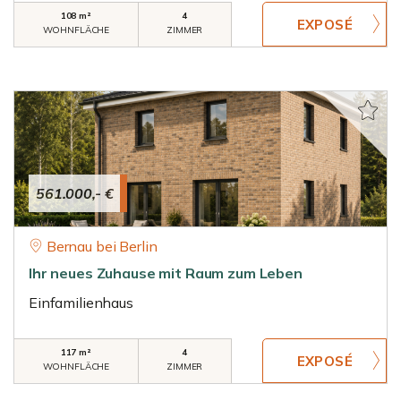
108 m²
4
WOHNFLÄCHE
ZIMMER
561.000,- €
Bernau bei Berlin
Ihr neues Zuhause mit Raum zum Leben
Einfamilienhaus
117 m²
4
WOHNFLÄCHE
ZIMMER