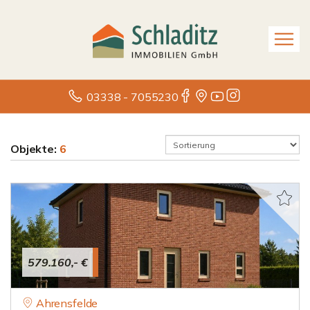
03338 - 7055230
Objekte:
6
579.160,- €
Ahrensfelde