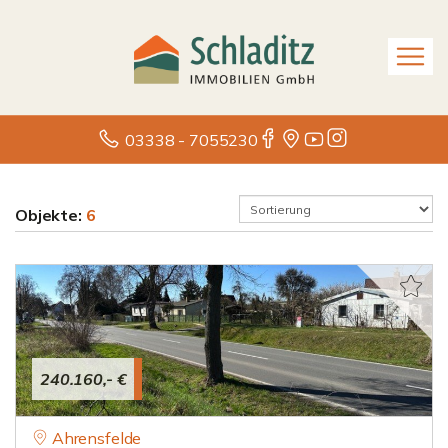
03338 - 7055230
Objekte:
6
240.160,- €
Ahrensfelde