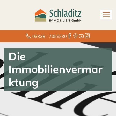
03338 - 7055230
Die
Immobilienvermar
ktung