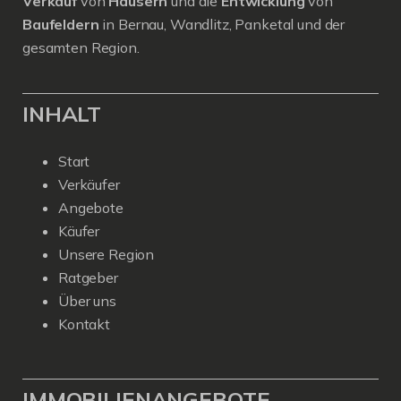
Verkauf
von
Häusern
und die
Entwicklung
von
Baufeldern
in Bernau, Wandlitz, Panketal und der
gesamten Region.
INHALT
Start
Verkäufer
Angebote
Käufer
Unsere Region
Ratgeber
Über uns
Kontakt
IMMOBILIENANGEBOTE